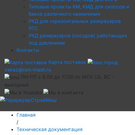
Типовые проекты КМ, КМД для силосов и
баков различного назначения
РКД для горизонтальных резервуаров
РГС
РКД резервуаров (сосудов) работающих
под давлением
Контакты
Карта поставок
zakaz@rsm-mash.ru
ПН-ПТ с 8.00 до 17.00 по МСК СБ, ВС -
выходные
Главная
/
Техническая документация