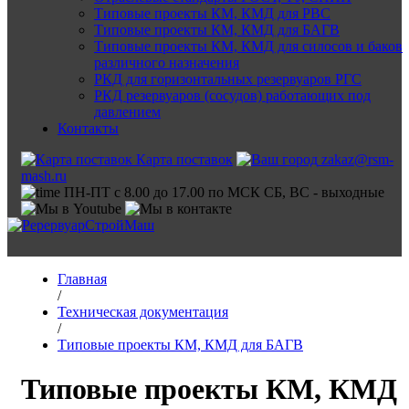
Типовые проекты КМ, КМД для РВС
Типовые проекты КМ, КМД для БАГВ
Типовые проекты КМ, КМД для силосов и баков
различного назначения
РКД для горизонтальных резервуаров РГС
РКД резервуаров (сосудов) работающих под
давлением
Контакты
Карта поставок
zakaz@rsm-
mash.ru
ПН-ПТ с 8.00 до 17.00 по МСК СБ, ВС - выходные
Главная
/
Техническая документация
/
Типовые проекты КМ, КМД для БАГВ
Типовые проекты КМ, КМД