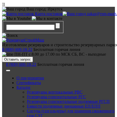
]]
Ваш город:
Иркутск
Карта поставок
zakaz@rsm-mash.
Изготовление резервуаров и строительство резервуарных парко
8 (800) 600-18-22
Бесплатная горячая линия
ПН-ПТ с 8.00 до 17.00 по МСК СБ, ВС - выходные
Оставить запрос
8 (800) 600-18-22
Бесплатная горячая линия
О предприятии
Сертификаты
Каталог
Резервуары вертикальные РВС
Резервуары горизонтальные РГС
Резервуары горизонтальные подземные РГСП
Емкости подземные дренажные ЕП/ЕПП
Сосуды (газгольдеры) для хранения сжиженного
газа СУГ