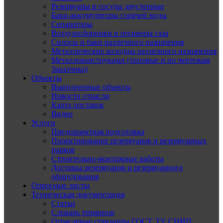
Резервуары и сосуды двустенные
Баки-аккумуляторы горячей воды
Сепараторы
Воздухосборники и ресиверы газа
Силосы и баки различного назначения
Металлические колодцы различного назначения
Металлоконструкции (типовые и по чертежам
Заказчика)
Объекты
Выполненные объекты
Новости отрасли
Карта поставок
Видео
Услуги
Предпроектная подготовка
Проектирование резервуаров и резервуарных
парков
Строительно-монтажные работы
Доставка резервуаров и резервуарного
оборудования
Опросные листы
Техническая документация
Статьи
Словарь терминов
Отраслевые стандарты ГОСТ, ТУ, СНИП