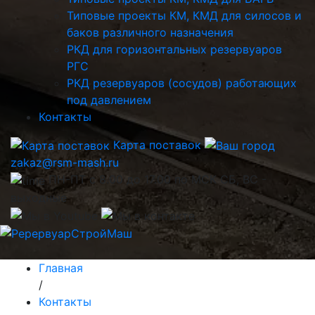
Типовые проекты КМ, КМД для силосов и
баков различного назначения
РКД для горизонтальных резервуаров
РГС
РКД резервуаров (сосудов) работающих
под давлением
Контакты
Карта поставок
zakaz@rsm-mash.ru
ПН-ПТ с 8.00 до 17.00 по МСК СБ, ВС -
выходные
Главная
/
Контакты