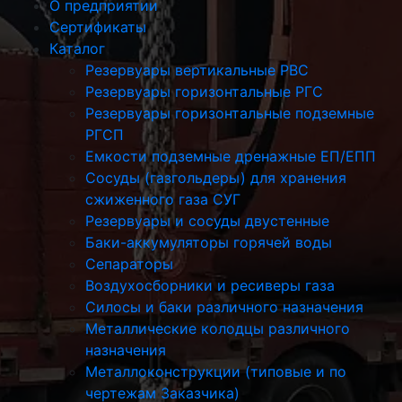
О предприятии
Сертификаты
Каталог
Резервуары вертикальные РВС
Резервуары горизонтальные РГС
Резервуары горизонтальные подземные
РГСП
Емкости подземные дренажные ЕП/ЕПП
Сосуды (газгольдеры) для хранения
сжиженного газа СУГ
Резервуары и сосуды двустенные
Баки-аккумуляторы горячей воды
Сепараторы
Воздухосборники и ресиверы газа
Силосы и баки различного назначения
Металлические колодцы различного
назначения
Металлоконструкции (типовые и по
чертежам Заказчика)