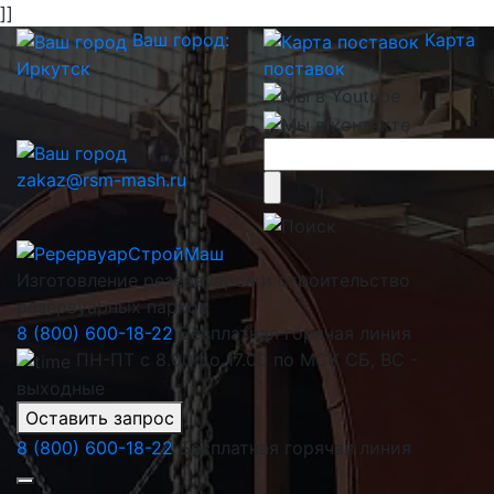
]]
Ваш город:
Карта
Иркутск
поставок
zakaz@rsm-mash.ru
Изготовление резервуаров и строительство
резервуарных парков
8 (800) 600-18-22
Бесплатная горячая линия
ПН-ПТ с 8.00 до 17.00 по МСК СБ, ВС -
выходные
Оставить запрос
8 (800) 600-18-22
Бесплатная горячая линия