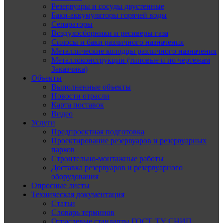
Резервуары и сосуды двустенные
Баки-аккумуляторы горячей воды
Сепараторы
Воздухосборники и ресиверы газа
Силосы и баки различного назначения
Металлические колодцы различного назначения
Металлоконструкции (типовые и по чертежам
Заказчика)
Объекты
Выполненные объекты
Новости отрасли
Карта поставок
Видео
Услуги
Предпроектная подготовка
Проектирование резервуаров и резервуарных
парков
Строительно-монтажные работы
Доставка резервуаров и резервуарного
оборудования
Опросные листы
Техническая документация
Статьи
Словарь терминов
Отраслевые стандарты ГОСТ, ТУ, СНИП