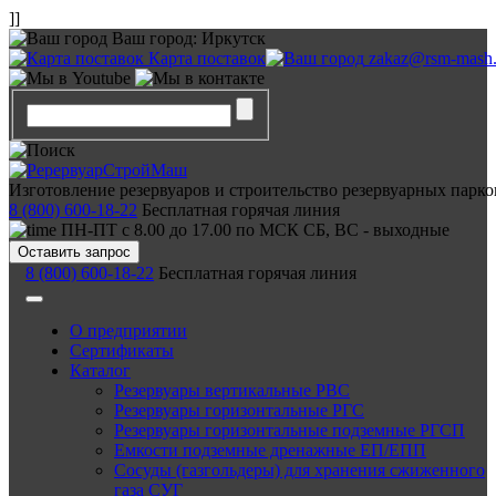
]]
Ваш город:
Иркутск
Карта поставок
zakaz@rsm-mash.
Изготовление резервуаров и строительство резервуарных парко
8 (800) 600-18-22
Бесплатная горячая линия
ПН-ПТ с 8.00 до 17.00 по МСК СБ, ВС - выходные
Оставить запрос
8 (800) 600-18-22
Бесплатная горячая линия
О предприятии
Сертификаты
Каталог
Резервуары вертикальные РВС
Резервуары горизонтальные РГС
Резервуары горизонтальные подземные РГСП
Емкости подземные дренажные ЕП/ЕПП
Сосуды (газгольдеры) для хранения сжиженного
газа СУГ