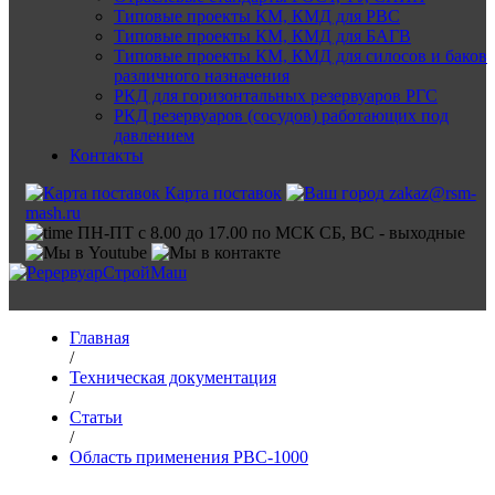
Типовые проекты КМ, КМД для РВС
Типовые проекты КМ, КМД для БАГВ
Типовые проекты КМ, КМД для силосов и баков
различного назначения
РКД для горизонтальных резервуаров РГС
РКД резервуаров (сосудов) работающих под
давлением
Контакты
Карта поставок
zakaz@rsm-
mash.ru
ПН-ПТ с 8.00 до 17.00 по МСК СБ, ВС - выходные
Главная
/
Техническая документация
/
Статьи
/
Область применения РВС-1000