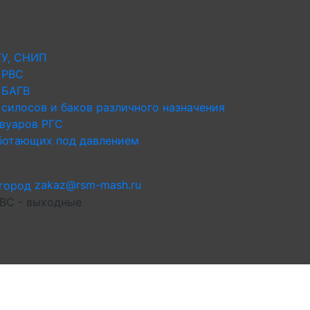
ТУ, СНИП
 РВС
 БАГВ
силосов и баков различного назначения
рвуаров РГС
аботающих под давлением
zakaz@rsm-mash.ru
 ВС - выходные