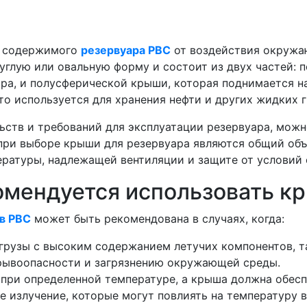
ы содержимого
резервуара РВС
от воздействия окружа
углую или овальную форму и состоит из двух частей: п
ара, и полусферической крыши, которая поднимается 
то используется для хранения нефти и других жидких г
ьств и требований для эксплуатации резервуара, мож
ри выборе крыши для резервуара являются общий объе
пературы, надлежащей вентиляции и защите от услови
комендуется использовать к
в РВС
может быть рекомендована в случаях, когда:
грузы с высоким содержанием летучих компонентов, та
зрывоопасности и загрязнению окружающей среды.
при определенной температуре, а крыша должна обесп
ое излучение, которые могут повлиять на температуру 