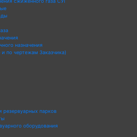
нения сжиженного газа СУГ
ные
оды
газа
начения
чного назначения
 и по чертежам Заказчика)
и резервуарных парков
ты
рвуарного оборудования