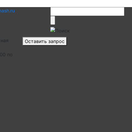
ash.ru
тная
Оставить запрос
.00 по