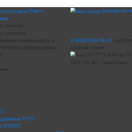
Карта
zakaz@rsm-m
авок
овление резервуаров и
8 (800) 600-18-22
Беспла
тельство резервуарных
горячая линия
ов
ПН-ПТ с 8.00 до 17
МСК СБ, ВС - выходные
иния
ГС
одземные РГСП
е ЕП/ЕПП