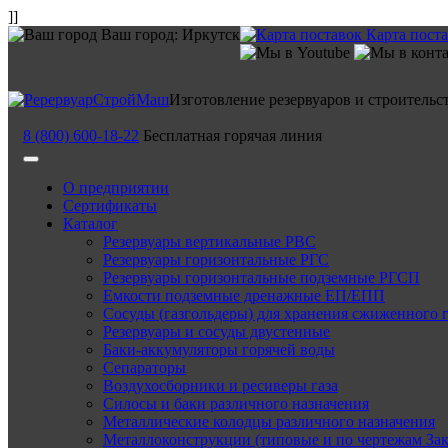
]]
Ваш город:
Иркутск
Карта пост
Изготовление резервуаров и строительс
8 (800) 600-18-22
Бесплатная горячая линия
О предприятии
Сертификаты
Каталог
Резервуары вертикальные РВС
Резервуары горизонтальные РГС
Резервуары горизонтальные подземные РГСП
Емкости подземные дренажные ЕП/ЕПП
Сосуды (газгольдеры) для хранения сжиженного 
Резервуары и сосуды двустенные
Баки-аккумуляторы горячей воды
Сепараторы
Воздухосборники и ресиверы газа
Силосы и баки различного назначения
Металлические колодцы различного назначения
Металлоконструкции (типовые и по чертежам Зак