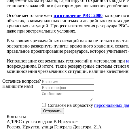
современных материалов, гарантируют сохранность воды и е
становится важнейшим фактором для повышения устойчивос
Особое место занимает
изготовление РВС-2000
, которое по
объектах, в коммунальных системах и аварийных пунктах дл
кризисных ситуаций. Процесс изготовления резервуара РВС-
даже при экстремальных условиях.
В условиях чрезвычайных ситуаций важна не только вместите
оперативно развернуть пункты временного хранения, создать
правильное проектирование резервуаров, которое учитывает 
Использование современных технологий и материалов при
и
повреждениям. В итоге, такие резервуарные системы становя
возникновения чрезвычайных ситуаций, наличие качественн
Остались вопросы?
Напишите нам!
Cогласен на обработку
персональных д
Отправить
Контакты
АДРЕС пункта выдачи В Иркутске:
Россия, Иркутск, улица Генерала Доватора, 21А