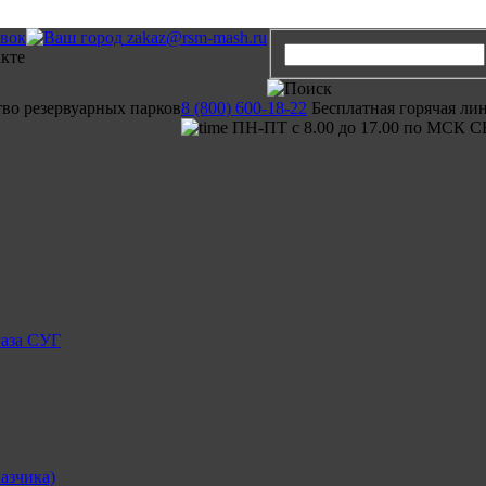
авок
zakaz@rsm-mash.ru
тво резервуарных парков
8 (800) 600-18-22
Бесплатная горячая ли
ПН-ПТ с 8.00 до 17.00 по МСК С
газа СУГ
азчика)