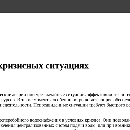
кризисных ситуациях
ические аварии или чрезвычайные ситуации, эффективность сис
есурсов. В такие моменты особенно остро встает вопрос обеспе
недеятельности. Непредвиденные ситуации требуют быстрого р
есперебойного водоснабжения в условиях кризиса. Они позволя
ключения централизованных систем подачи воды, или при возни