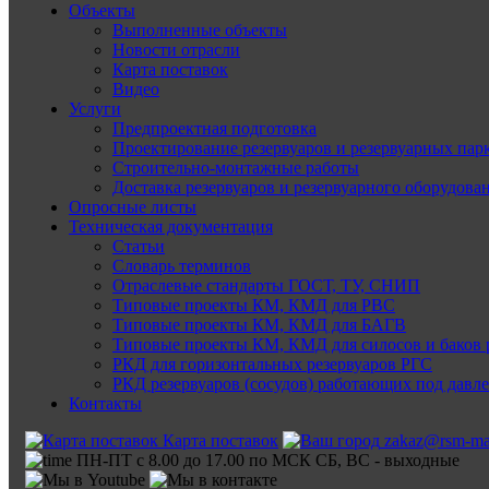
Объекты
Выполненные объекты
Новости отрасли
Карта поставок
Видео
Услуги
Предпроектная подготовка
Проектирование резервуаров и резервуарных пар
Строительно-монтажные работы
Доставка резервуаров и резервуарного оборудова
Опросные листы
Техническая документация
Статьи
Словарь терминов
Отраслевые стандарты ГОСТ, ТУ, СНИП
Типовые проекты КМ, КМД для РВС
Типовые проекты КМ, КМД для БАГВ
Типовые проекты КМ, КМД для силосов и баков 
РКД для горизонтальных резервуаров РГС
РКД резервуаров (сосудов) работающих под давл
Контакты
Карта поставок
zakaz@rsm-ma
ПН-ПТ с 8.00 до 17.00 по МСК СБ, ВС - выходные