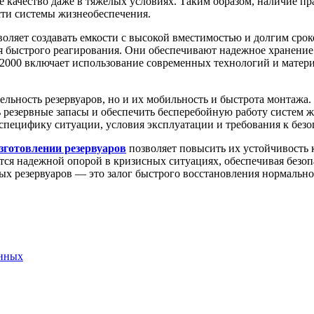
е качество даже в тяжелых условиях. Таким образом, наличие п
ти системы жизнеобеспечения.
зволяет создавать емкости с высокой вместимостью и долгим с
я быстрого реагирования. Они обеспечивают надежное хранение
2000 включает использование современных технологий и материа
льность резервуаров, но и их мобильность и быстрота монтажа. 
 резервные запасы и обеспечить бесперебойную работу систем ж
специфику ситуации, условия эксплуатации и требования к безо
зготовлении резервуаров
позволяет повысить их устойчивость 
тся надежной опорой в кризисных ситуациях, обеспечивая безоп
ых резервуаров — это залог быстрого восстановления нормальн
анных