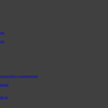
ков
ния
различного назначения
ением
sh.ru