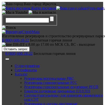
Ваш город:
Иркутск
Карта поставок
zakaz@rsm-mash.
Изготовление резервуаров и строительство резервуарных парко
8 (800) 600-18-22
Бесплатная горячая линия
ПН-ПТ с 8.00 до 17.00 по МСК СБ, ВС - выходные
Оставить запрос
8 (800) 600-18-22
Бесплатная горячая линия
О предприятии
Сертификаты
Каталог
Резервуары вертикальные РВС
Резервуары горизонтальные РГС
Резервуары горизонтальные подземные РГСП
Емкости подземные дренажные ЕП/ЕПП
Сосуды (газгольдеры) для хранения сжиженного
газа СУГ
Резервуары и сосуды двустенные