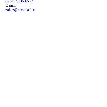
8 (8452) 68-18-22
E-mail:
zakaz@rsm-mash.ru