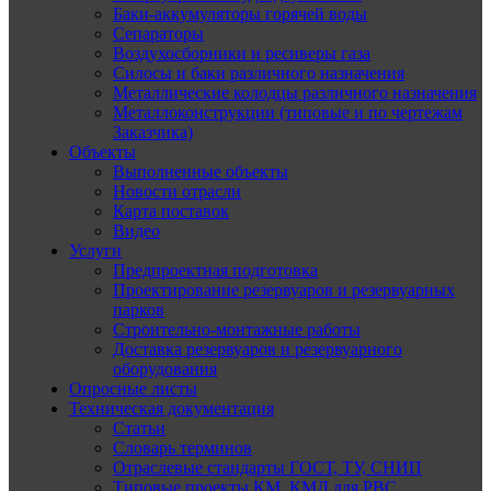
Баки-аккумуляторы горячей воды
Сепараторы
Воздухосборники и ресиверы газа
Силосы и баки различного назначения
Металлические колодцы различного назначения
Металлоконструкции (типовые и по чертежам
Заказчика)
Объекты
Выполненные объекты
Новости отрасли
Карта поставок
Видео
Услуги
Предпроектная подготовка
Проектирование резервуаров и резервуарных
парков
Строительно-монтажные работы
Доставка резервуаров и резервуарного
оборудования
Опросные листы
Техническая документация
Статьи
Словарь терминов
Отраслевые стандарты ГОСТ, ТУ, СНИП
Типовые проекты КМ, КМД для РВС