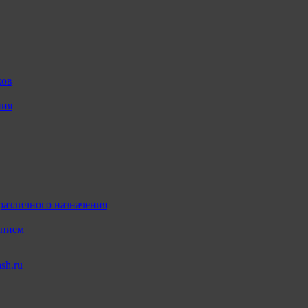
ков
ния
различного назначения
ением
sh.ru