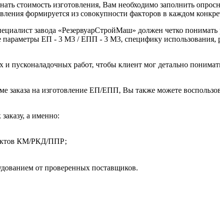
узнать стоимость изготовления, Вам необходимо заполнить опрос
овления формируется из совокупности факторов в каждом конкре
пециалист завода «РезервуарСтройМаш» должен четко понимать 
 параметры ЕП - 3 М3 / ЕПП - 3 М3, специфику использования, 
 и пусконаладочных работ, чтобы клиент мог детально понимать
ме заказа на изготовление ЕП/ЕПП, Вы также можете воспользо
заказу, а именно:
оектов КМ/РКД/ППР;
дованием от проверенных поставщиков.