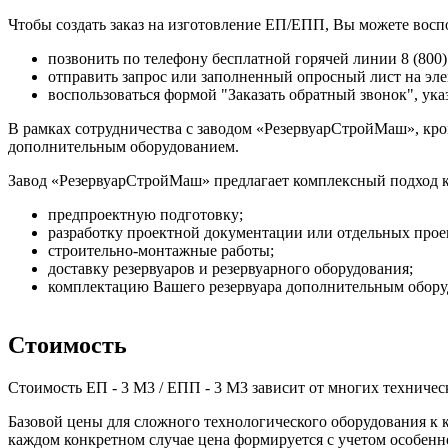
Чтобы создать заказ на изготовление ЕП/ЕПП, Вы можете восп
позвонить по телефону бесплатной горячей линии 8 (800)
отправить запрос или заполненный опросный лист на э
воспользоваться формой "Заказать обратный звонок", ук
В рамках сотрудничества с заводом «РезервуарСтройМаш», кро
дополнительным оборудованием.
Завод «РезервуарСтройМаш» предлагает комплексный подход к з
предпроектную подготовку;
разработку проектной документации или отдельных пр
строительно-монтажные работы;
доставку резервуаров и резервуарного оборудования;
комплектацию Вашего резервуара дополнительным обору
Стоимость
Стоимость ЕП - 3 М3 / ЕПП - 3 М3 зависит от многих техническ
Базовой цены для сложного технологического оборудования к ко
каждом конкретном случае цена формируется с учетом особенн