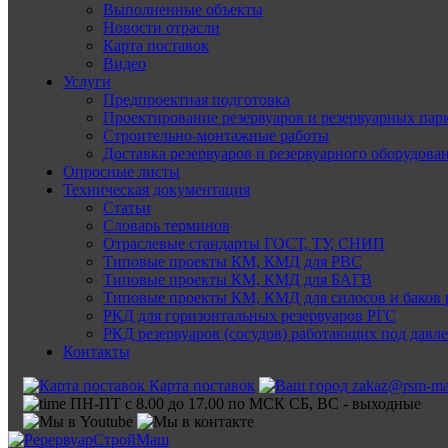
Выполненные объекты
Новости отрасли
Карта поставок
Видео
Услуги
Предпроектная подготовка
Проектирование резервуаров и резервуарных пар
Строительно-монтажные работы
Доставка резервуаров и резервуарного оборудова
Опросные листы
Техническая документация
Статьи
Словарь терминов
Отраслевые стандарты ГОСТ, ТУ, СНИП
Типовые проекты КМ, КМД для РВС
Типовые проекты КМ, КМД для БАГВ
Типовые проекты КМ, КМД для силосов и баков 
РКД для горизонтальных резервуаров РГС
РКД резервуаров (сосудов) работающих под давл
Контакты
Карта поставок
zakaz@rsm-ma
ПН-ПТ с 8.00 до 17.00 по МСК СБ, ВС - выходные