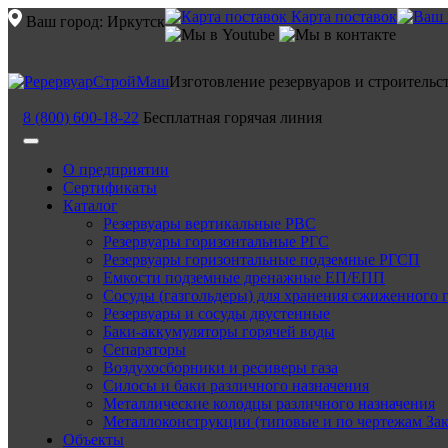
Карта поставок
Ваш город:
Иркутск
Изготовление резервуаров и строительс
8 (800) 600-18-22
Бесплатная горячая линия
О предприятии
Сертификаты
Каталог
Резервуары вертикальные РВС
Резервуары горизонтальные РГС
Резервуары горизонтальные подземные РГСП
Емкости подземные дренажные ЕП/ЕПП
Сосуды (газгольдеры) для хранения сжиженного 
Резервуары и сосуды двустенные
Баки-аккумуляторы горячей воды
Сепараторы
Воздухосборники и ресиверы газа
Силосы и баки различного назначения
Металлические колодцы различного назначения
Металлоконструкции (типовые и по чертежам Зак
Объекты