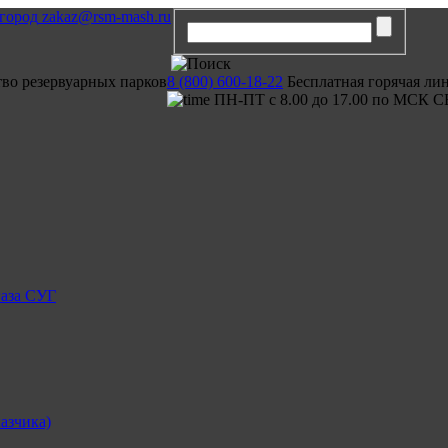
zakaz@rsm-mash.ru
тво резервуарных парков
8 (800) 600-18-22
Бесплатная горячая ли
ПН-ПТ с 8.00 до 17.00 по МСК С
газа СУГ
азчика)