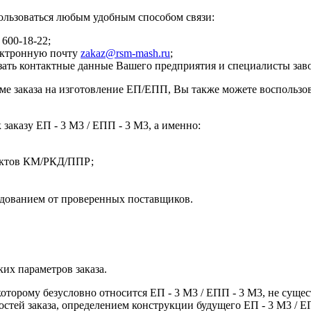
ользоваться любым удобным способом связи:
 600-18-22;
лектронную почту
zakaz@rsm-mash.ru
;
азать контактные данные Вашего предприятия и специалисты зав
ме заказа на изготовление ЕП/ЕПП, Вы также можете воспользо
аказу ЕП - 3 М3 / ЕПП - 3 М3, а именно:
оектов КМ/РКД/ППР;
дованием от проверенных поставщиков.
их параметров заказа.
торому безусловно относится ЕП - 3 М3 / ЕПП - 3 М3, не сущест
остей заказа, определением конструкции будущего ЕП - 3 М3 / 